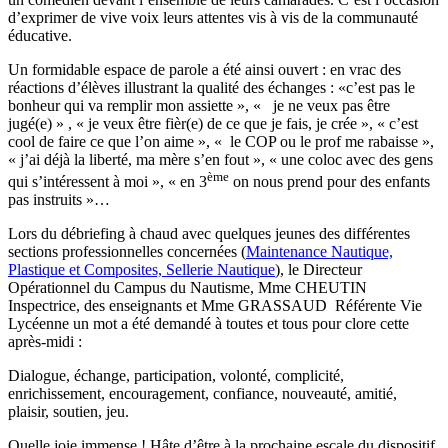
d’exprimer de vive voix leurs attentes vis à vis de la communauté
éducative.
Un formidable espace de parole a été ainsi ouvert : en vrac des
réactions d’élèves illustrant la qualité des échanges : «c’est pas le
bonheur qui va remplir mon assiette », « je ne veux pas être
jugé(e) » , « je veux être fièr(e) de ce que je fais, je crée », « c’est
cool de faire ce que l’on aime », « le COP ou le prof me rabaisse »,
« j’ai déjà la liberté, ma mère s’en fout », « une coloc avec des gens
ème
qui s’intéressent à moi », « en 3
on nous prend pour des enfants
pas instruits »…
Lors du débriefing à chaud avec quelques jeunes des différentes
sections professionnelles concernées (
Maintenance Nautique,
Plastique et Composites, Sellerie Nautique
), le Directeur
Opérationnel du Campus du Nautisme, Mme CHEUTIN
Inspectrice, des enseignants et Mme GRASSAUD Référente Vie
Lycéenne un mot a été demandé à toutes et tous pour clore cette
après-midi :
Dialogue, échange, participation, volonté, complicité,
enrichissement, encouragement, confiance, nouveauté, amitié,
plaisir, soutien, jeu.
Quelle joie immense ! Hâte d’être à la prochaine escale du dispositif