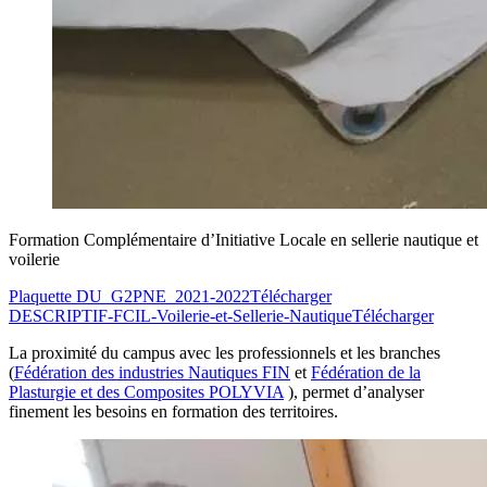
Formation Complémentaire d’Initiative Locale en sellerie nautique et
voilerie
Plaquette DU_G2PNE_2021-2022
Télécharger
DESCRIPTIF-FCIL-Voilerie-et-Sellerie-Nautique
Télécharger
La proximité du campus avec les professionnels et les branches
(
Fédération des industries Nautiques FIN
et
Fédération de la
Plasturgie et des Composites POLYVIA
), permet d’analyser
finement les besoins en formation des territoires.